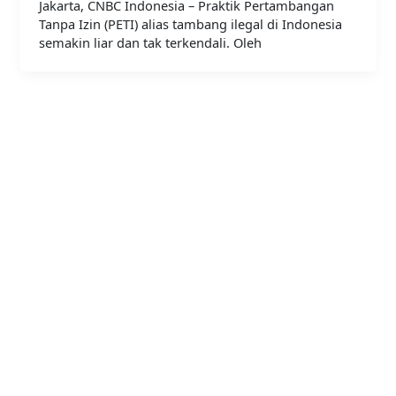
Jakarta, CNBC Indonesia – Praktik Pertambangan
Tanpa Izin (PETI) alias tambang ilegal di Indonesia
semakin liar dan tak terkendali. Oleh
Bergabunglah bersama
PERHAPI dalam membentuk
Masa Depan Pertambangan