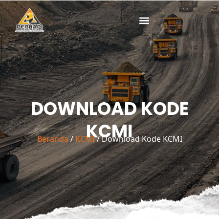
Lewati
ke
konten
DOWNLOAD KODE
KCMI
Beranda
/
KCMI
/ Download Kode KCMI