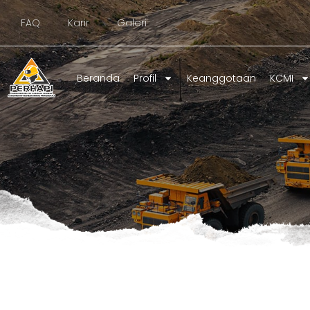
Lewati
FAQ
Karir
Galeri
ke
konten
Beranda
Profil
Keanggotaan
KCMI