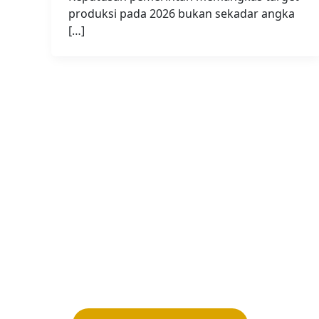
produksi pada 2026 bukan sekadar angka
[…]
Bergabunglah bersama 
membentuk Masa Depan 
Indonesia!