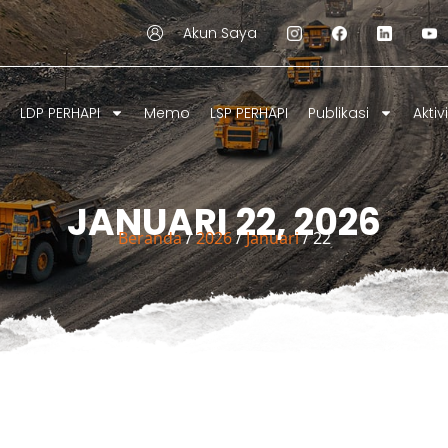
Akun Saya
LDP PERHAPI
Memo
LSP PERHAPI
Publikasi
Aktiv
JANUARI 22, 2026
Beranda
/
2026
/
Januari
/ 22