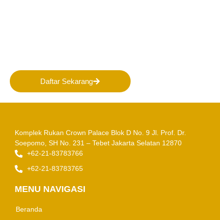
Bergabunglah bersama
PERHAPI dalam membentuk
Masa Depan Pertambangan
Indonesia!
Daftar Sekarang
Komplek Rukan Crown Palace Blok D No. 9
Jl. Prof. Dr.
Soepomo, SH No. 231 – Tebet
Jakarta Selatan 12870
+62-21-83783766
+62-21-83783765
MENU NAVIGASI
Beranda