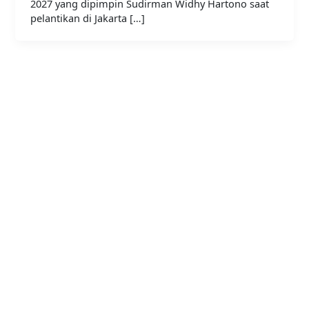
2027 yang dipimpin Sudirman Widhy Hartono saat
pelantikan di Jakarta […]
Bergabunglah bersama
PERHAPI dalam membentuk
Masa Depan Pertambangan
Indonesia!