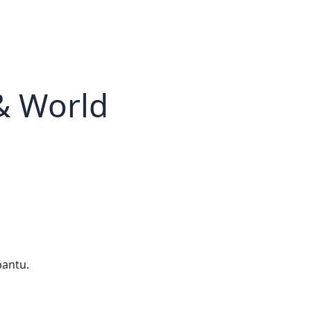
& World
bantu.