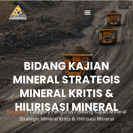
Lewati
Cari
untuk:
ke
konten
BIDANG KAJIAN
MINERAL STRATEGIS
MINERAL KRITIS &
HILIRISASI MINERAL
Beranda
/ Category Pengurus / Bidang Kajian Mineral
Strategis Mineral Kritis & Hilirisasi Mineral