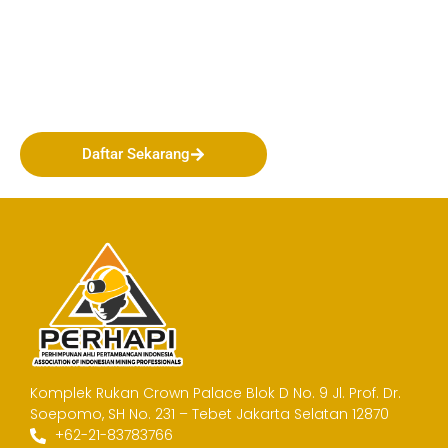
Bergabunglah bersama
PERHAPI dalam membentuk
Masa Depan Pertambangan
Indonesia!
Daftar Sekarang
Komplek Rukan Crown Palace Blok D No. 9
Jl. Prof. Dr.
Soepomo, SH No. 231 – Tebet
Jakarta Selatan 12870
+62-21-83783766