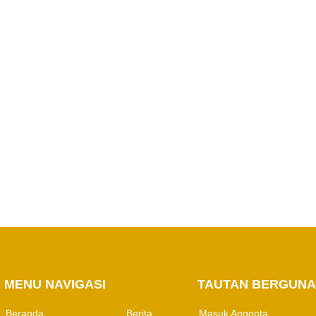
PERHAPI dalam
Pertambangan
MENU NAVIGASI
M
TAUTAN BERGUNA
Beranda
Berita
Masuk Anggota