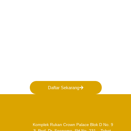
Bergabunglah bersama 
membentuk Masa Depan 
Indonesia!
Daftar Sekarang
Komplek Rukan Crown Palace Blok D No. 9
Jl. Prof. Dr. Soepomo, SH No. 231 – Tebet