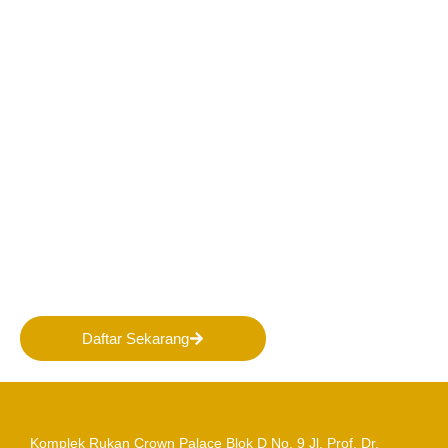
Bergabunglah bersama
PERHAPI dalam membentuk
Masa Depan Pertambangan
Indonesia!
Daftar Sekarang
Komplek Rukan Crown Palace Blok D No. 9
Jl. Prof. Dr.