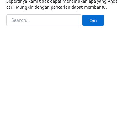
Sepertinya kami tidak dapat menemukan apa yang Anda
cari. Mungkin dengan pencarian dapat membantu.
Bergabunglah bersama
PERHAPI dalam membentuk
Masa Depan Pertambangan