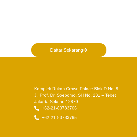
Bergabunglah bersama 
membentuk Masa Depan 
Indonesia!
Daftar Sekarang
Komplek Rukan Crown Palace Blok D No. 9
Jl. Prof. Dr. Soepomo, SH No. 231 – Tebet
Jakarta Selatan 12870
+62-21-83783766
+62-21-83783765