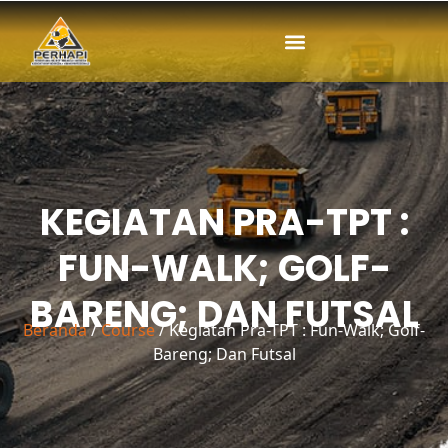
Lewati
ke
konten
KEGIATAN PRA-TPT :
FUN-WALK; GOLF-
BARENG; DAN FUTSAL
Beranda
/
Course
/ Kegiatan Pra-TPT : Fun-Walk; Golf-
Bareng; Dan Futsal