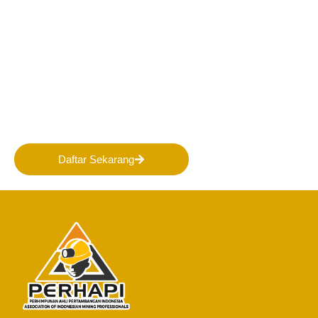
Bergabunglah bersama
PERHAPI dalam membentuk
Masa Depan Pertambangan
Indonesia!
Daftar Sekarang