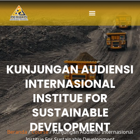
Lewati
ke
konten
KUNJUNGAN AUDIENSI
INTERNASIONAL
INSTITUE FOR
SUSTAINABLE
DEVELOPMENT
Beranda
/
Course
/ Kunjungan Audiensi Internasional
Institue For Sustainable Development