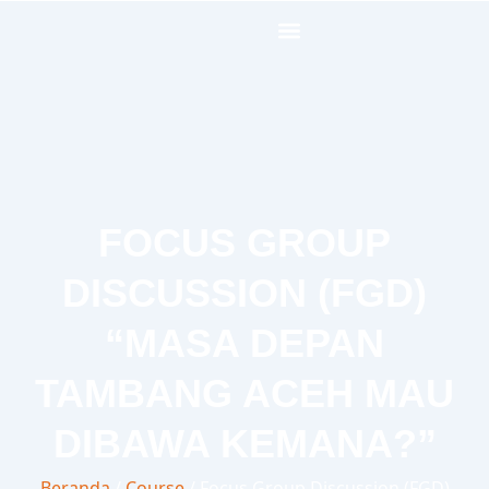
Lewati
ke
konten
FOCUS GROUP
DISCUSSION (FGD)
“MASA DEPAN
TAMBANG ACEH MAU
DIBAWA KEMANA?”
Beranda
/
Course
/ Focus Group Discussion (FGD)