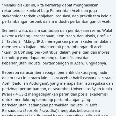
“Melalui diskusi ini, kita berharap dapat menghasilkan
rekomendasi konkret bagi Pemerintah Aceh dan juga
stakeholder terkait kebijakan, regulasi, dan praktik tata kelola
pertambangan terbaik dalam industri pertambangan di Aceh.
Sementara itu, dalam sambutan dan pembukaan resmi, Wakil
Rektor 4 Bidang Perencanaan, Kemitraan, dan Bisnis, Prof. Dr.
Ir. Taufiq S., M.Eng, IPU, menegaskan peran akademisi dalam
memberikan kajian ilmiah terkait pertambangan di Aceh.
“Kami di USK siap berkontribusi dalam penelitian dan inovasi
teknologi yang dapat meningkatkan efisiensi dan
keberlanjutan industri pertambangan di Aceh,” ungkapnya.
Beberapa narasumber sebagai pemantik diskusi yang hadir
dalam FGD ini antara lain ESDM Aceh (Khairil Basyar), DPTSMP
Aceh (Saifullah Abdulgani), yang memaparkan isu regulasi dan
perizinan pertambangan, narasumber Universitas Syiah Kuala
(Warek 4 USK) mengedepankan peran dan posisi akademisi
untuk mendukung teknologi pertambangan yang
berkelanjutan, sedangkan perwakilan industri PT Mifa
Bersaudara (Seprizki Prayudha) mengulas beberapa isu
penting antara lain fluktuasi harga komoditas, hilirisasi dan