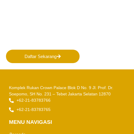
Bergabunglah bersama
PERHAPI dalam membentuk
Masa Depan Pertambangan
Indonesia!
Daftar Sekarang
Komplek Rukan Crown Palace Blok D No. 9
Jl. Prof. Dr.
Soepomo, SH No. 231 – Tebet
Jakarta Selatan 12870
+62-21-83783766
+62-21-83783765
MENU NAVIGASI