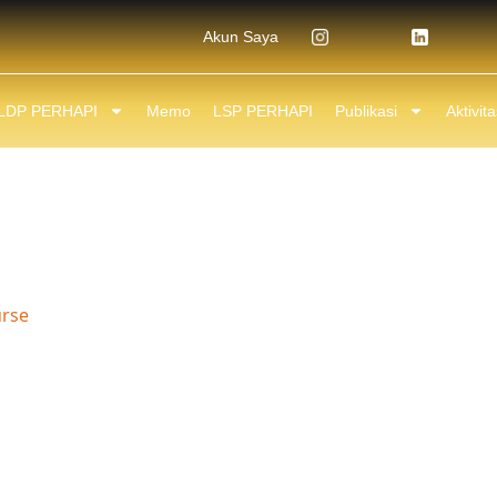
Akun Saya
LDP PERHAPI
Memo
LSP PERHAPI
Publikasi
Aktivit
LUKU UTARA – SILATURA
BERSAMA
rse
/ PERHAPI PD MALUKU UTARA – SILATURAHMI BUKA P