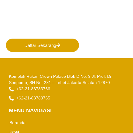
Bergabunglah bersama
PERHAPI dalam membentuk
Masa Depan Pertambangan
Indonesia!
Daftar Sekarang
Komplek Rukan Crown Palace Blok D No. 9
Jl. Prof. Dr.
Soepomo, SH No. 231 – Tebet
Jakarta Selatan 12870
+62-21-83783766
+62-21-83783765
MENU NAVIGASI
Beranda
Profil