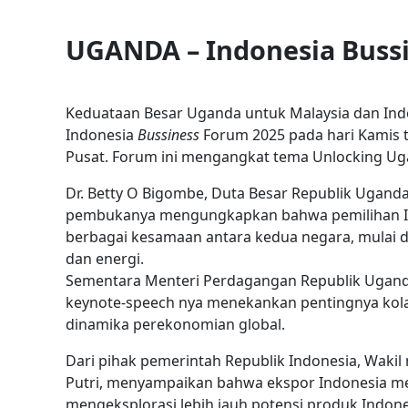
UGANDA – Indonesia Buss
Keduataan Besar Uganda untuk Malaysia dan In
Indonesia
Bussiness
Forum 2025 pada hari Kamis tg
Pusat. Forum ini mengangkat tema Unlocking Uga
Dr. Betty O Bigombe, Duta Besar Republik Ugand
pembukanya mengungkapkan bahwa pemilihan Ind
berbagai kesamaan antara kedua negara, mulai da
dan energi.
Sementara Menteri Perdagangan Republik Ugan
keynote-speech nya menekankan pentingnya kolab
dinamika perekonomian global.
Dari pihak pemerintah Republik Indonesia, Wakil
Putri, menyampaikan bahwa ekspor Indonesia men
mengeksplorasi lebih jauh potensi produk Indone