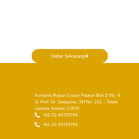
Bergabunglah bersama 
membentuk Masa Depan 
Indonesia!
Daftar Sekarang
Komplek Rukan Crown Palace Blok D No. 9
Jl. Prof. Dr. Soepomo, SH No. 231 – Tebet
Jakarta Selatan 12870
+62-21-83783766
+62-21-83783765