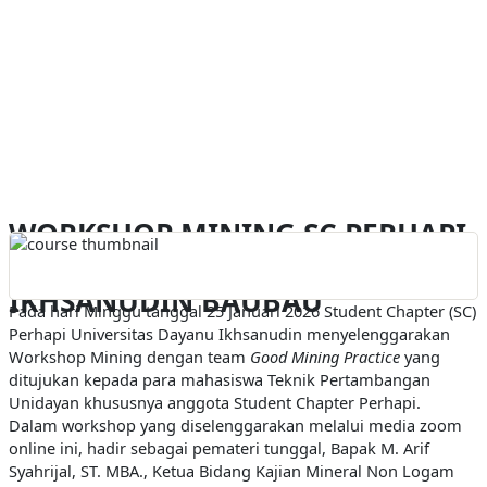
WORKSHOP MINING SC PERHAPI
UNIVERSITAS DAYANU
IKHSANUDIN BAUBAU
Pada hari Minggu tanggal 25 Januari 2026 Student Chapter (SC)
Perhapi Universitas Dayanu Ikhsanudin menyelenggarakan
Workshop Mining dengan team
Good Mining Practice
yang
ditujukan kepada para mahasiswa Teknik Pertambangan
Unidayan khususnya anggota Student Chapter Perhapi.
Dalam workshop yang diselenggarakan melalui media zoom
online ini, hadir sebagai pemateri tunggal, Bapak M. Arif
Syahrijal, ST. MBA., Ketua Bidang Kajian Mineral Non Logam