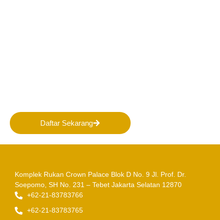
Bergabunglah bersama
PERHAPI dalam membentuk
Masa Depan Pertambangan
Indonesia!
Daftar Sekarang
Komplek Rukan Crown Palace Blok D No. 9
Jl. Prof. Dr.
Soepomo, SH No. 231 – Tebet
Jakarta Selatan 12870
+62-21-83783766
+62-21-83783765