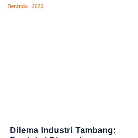
MENGINTAI
Beranda
/
2026
/ Dilema Industri Tambang: Produksi
Dipangkas, Sementara Beban BBM, B50, dan PHK
Mengintai
Dilema Industri Tambang: