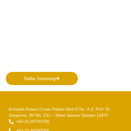
Bergabunglah bersama
PERHAPI dalam membentuk
Masa Depan Pertambangan
Indonesia!
Daftar Sekarang
Komplek Rukan Crown Palace Blok D No. 9
Jl. Prof. Dr.
Soepomo, SH No. 231 – Tebet
Jakarta Selatan 12870
+62-21-83783766
+62-21-83783765