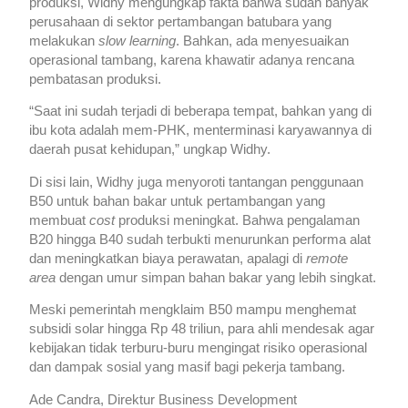
produksi, Widhy mengungkap fakta bahwa sudah banyak
perusahaan di sektor pertambangan batubara yang
melakukan
slow learning
. Bahkan, ada menyesuaikan
operasional tambang, karena khawatir adanya rencana
pembatasan produksi.
“Saat ini sudah terjadi di beberapa tempat, bahkan yang di
ibu kota adalah mem-PHK, menterminasi karyawannya di
daerah pusat kehidupan,” ungkap Widhy.
Di sisi lain, Widhy juga menyoroti tantangan penggunaan
B50 untuk bahan bakar untuk pertambangan yang
membuat
cost
produksi meningkat. Bahwa pengalaman
B20 hingga B40 sudah terbukti menurunkan performa alat
dan meningkatkan biaya perawatan, apalagi di
remote
area
dengan umur simpan bahan bakar yang lebih singkat.
Meski pemerintah mengklaim B50 mampu menghemat
subsidi solar hingga Rp 48 triliun, para ahli mendesak agar
kebijakan tidak terburu-buru mengingat risiko operasional
dan dampak sosial yang masif bagi pekerja tambang.
Ade Candra, Direktur Business Development