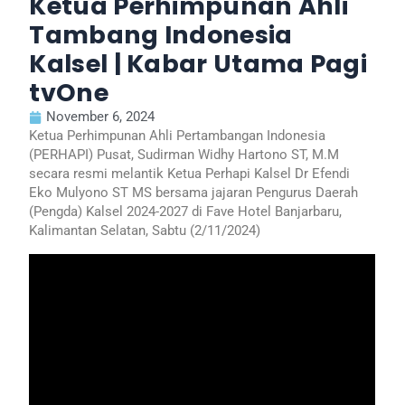
Ketua Perhimpunan Ahli
Tambang Indonesia
Kalsel | Kabar Utama Pagi
tvOne
November 6, 2024
Ketua Perhimpunan Ahli Pertambangan Indonesia
(PERHAPI) Pusat, Sudirman Widhy Hartono ST, M.M
secara resmi melantik Ketua Perhapi Kalsel Dr Efendi
Eko Mulyono ST MS bersama jajaran Pengurus Daerah
(Pengda) Kalsel 2024-2027 di Fave Hotel Banjarbaru,
Kalimantan Selatan, Sabtu (2/11/2024)