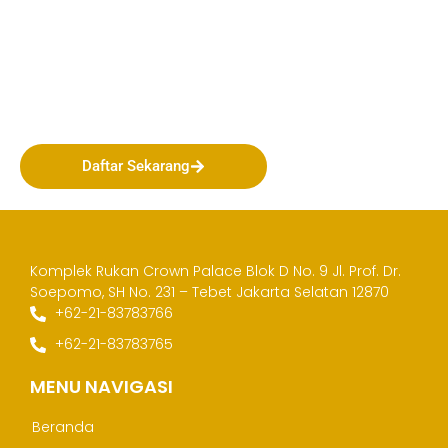
Bergabunglah bersama
PERHAPI dalam membentuk
Masa Depan Pertambangan
Indonesia!
Daftar Sekarang
Komplek Rukan Crown Palace Blok D No. 9
Jl. Prof. Dr.
Soepomo, SH No. 231 – Tebet
Jakarta Selatan 12870
+62-21-83783766
+62-21-83783765
MENU NAVIGASI
Beranda