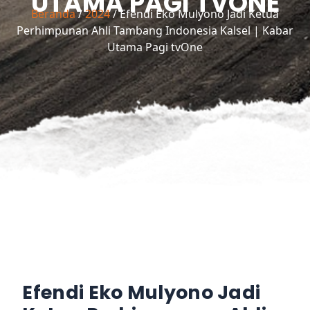
UTAMA PAGI TVONE
Beranda
/
2024
/ Efendi Eko Mulyono Jadi Ketua
Perhimpunan Ahli Tambang Indonesia Kalsel | Kabar
Utama Pagi tvOne
Efendi Eko Mulyono Jadi