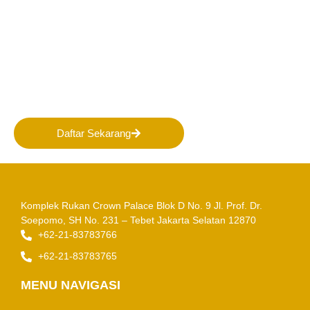
Bergabunglah bersama
PERHAPI dalam membentuk
Masa Depan Pertambangan
Indonesia!
Daftar Sekarang
Komplek Rukan Crown Palace Blok D No. 9
Jl. Prof. Dr.
Soepomo, SH No. 231 – Tebet
Jakarta Selatan 12870
+62-21-83783766
+62-21-83783765
MENU NAVIGASI