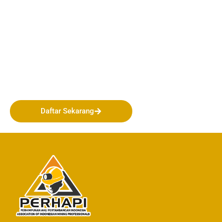
Bergabunglah bersama
PERHAPI dalam membentuk
Masa Depan Pertambangan
Indonesia!
Daftar Sekarang