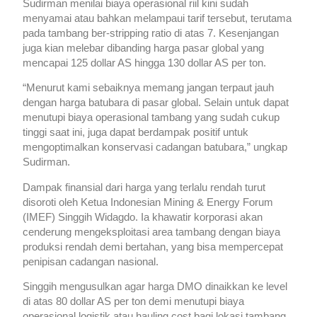
Sudirman menilai biaya operasional riil kini sudah
menyamai atau bahkan melampaui tarif tersebut, terutama
pada tambang ber-stripping ratio di atas 7. Kesenjangan
juga kian melebar dibanding harga pasar global yang
mencapai 125 dollar AS hingga 130 dollar AS per ton.
“Menurut kami sebaiknya memang jangan terpaut jauh
dengan harga batubara di pasar global. Selain untuk dapat
menutupi biaya operasional tambang yang sudah cukup
tinggi saat ini, juga dapat berdampak positif untuk
mengoptimalkan konservasi cadangan batubara,” ungkap
Sudirman.
Dampak finansial dari harga yang terlalu rendah turut
disoroti oleh Ketua Indonesian Mining & Energy Forum
(IMEF) Singgih Widagdo. Ia khawatir korporasi akan
cenderung mengeksploitasi area tambang dengan biaya
produksi rendah demi bertahan, yang bisa mempercepat
penipisan cadangan nasional.
Singgih mengusulkan agar harga DMO dinaikkan ke level
di atas 80 dollar AS per ton demi menutupi biaya
operasional logistik atau hauling cost bagi lokasi tambang