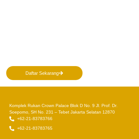
Bergabunglah bersama
PERHAPI dalam membentuk
Masa Depan Pertambangan
Indonesia!
Daftar Sekarang
Komplek Rukan Crown Palace Blok D No. 9
Jl. Prof. Dr.
Soepomo, SH No. 231 – Tebet
Jakarta Selatan 12870
+62-21-83783766
+62-21-83783765