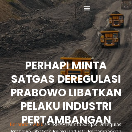
Lewati
ke
konten
PERHAPI MINTA
SATGAS DEREGULASI
PRABOWO LIBATKAN
PELAKU INDUSTRI
PERTAMBANGAN
Beranda
/
2026
/ PERHAPI Minta Satgas Deregulasi
Prabowo Libatkan Pelaku Industri Pertambangan