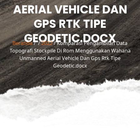
AERIAL VEHICLE DAN
GPS RTK TIPE
GEODETIC.DOCX
Beranda
/
/
2022
/ Komparasi Pengambilan Data
Topografi Stockpile Di Rom Menggunakan Wahana
Unmanned Aerial Vehicle Dan Gps Rtk Tipe
Geodetic.docx