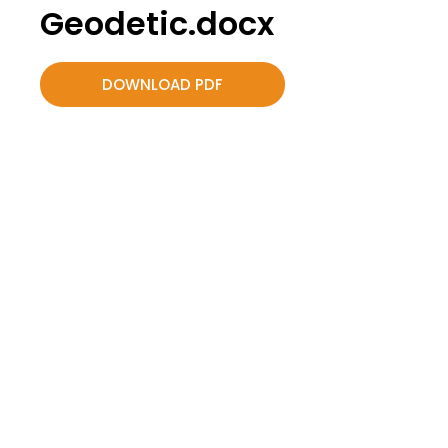
Geodetic.docx
DOWNLOAD PDF
Bergabunglah bersama
PERHAPI dalam membentuk
Masa Depan Pertambangan
Indonesia!