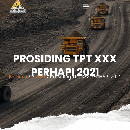
ke
konten
PROSIDING TPT XXX
PERHAPI 2021
Beranda
/
/
2021
/ Prosiding TPT XXX PERHAPI 2021