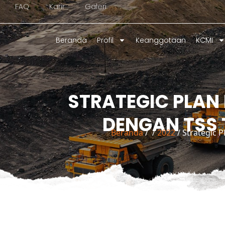
FAQ
Karir
Galeri
ke
konten
Beranda
Profil
Keanggotaan
KCMI
STRATEGIC PLA
DENGAN TSS T
Beranda
/
/
2022
/ Strategic 