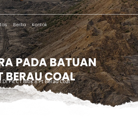
itas
Berita
Kontak
RA PADA BATUAN
PT BERAU COAL
i Pit C1 Blok 8 Pt Berau Coal