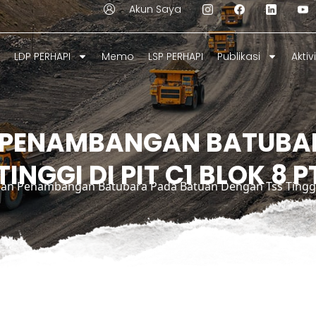
Akun Saya
LDP PERHAPI
Memo
LSP PERHAPI
Publikasi
Aktiv
N PENAMBANGAN BATUBA
INGGI DI PIT C1 BLOK 8 
Plan Penambangan Batubara Pada Batuan Dengan Tss Tinggi D