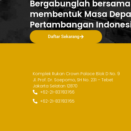
Bergabunglah bersama
membentuk Masa Dep
Pertambangan Indones
Daftar Sekarang
Komplek Rukan Crown Palace Blok D No. 9
Jl. Prof. Dr. Soepomo, SH No. 231 – Tebet
Jakarta Selatan 12870
+62-21-83783766
+62-21-83783765