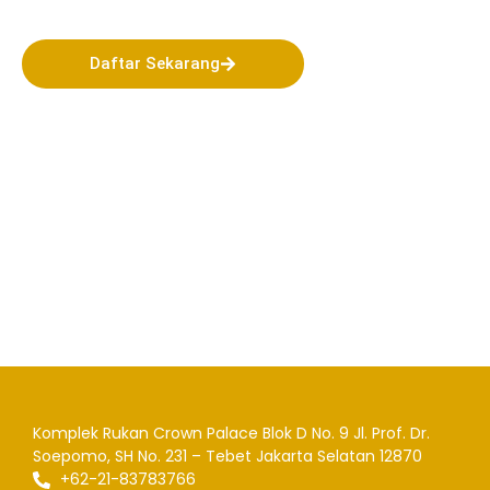
Indonesia!
Daftar Sekarang
Komplek Rukan Crown Palace Blok D No. 9
Jl. Prof. Dr.
Soepomo, SH No. 231 – Tebet
Jakarta Selatan 12870
+62-21-83783766