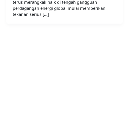
terus merangkak naik di tengah gangguan
perdagangan energi global mulai memberikan
tekanan serius […]
Bergabunglah bersama
PERHAPI dalam membentuk
Masa Depan Pertambangan