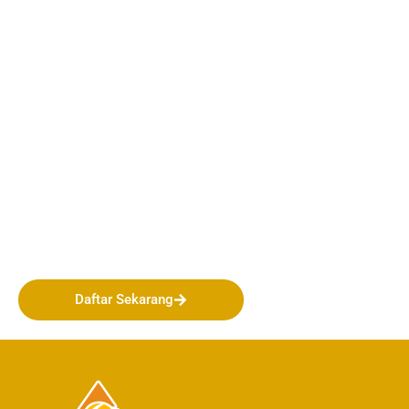
Bergabunglah bersama
PERHAPI dalam membentuk
Masa Depan Pertambangan
Indonesia!
Daftar Sekarang