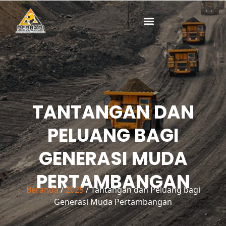
Lewati
ke
konten
TANTANGAN DAN
PELUANG BAGI
GENERASI MUDA
PERTAMBANGAN
Beranda
/
2025
/ Tantangan dan Peluang bagi
Generasi Muda Pertambangan