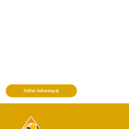
Bergabunglah bersama
PERHAPI dalam membentuk
Masa Depan Pertambangan
Indonesia!
Daftar Sekarang