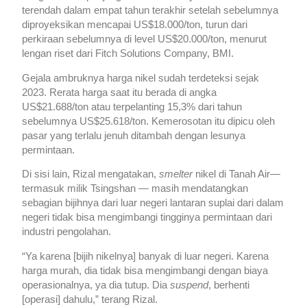
terendah dalam empat tahun terakhir setelah sebelumnya
diproyeksikan mencapai US$18.000/ton, turun dari
perkiraan sebelumnya di level US$20.000/ton, menurut
lengan riset dari Fitch Solutions Company, BMI.
Gejala ambruknya harga nikel sudah terdeteksi sejak
2023. Rerata harga saat itu berada di angka
US$21.688/ton atau terpelanting 15,3% dari tahun
sebelumnya US$25.618/ton. Kemerosotan itu dipicu oleh
pasar yang terlalu jenuh ditambah dengan lesunya
permintaan.
Di sisi lain, Rizal mengatakan,
smelter
nikel di Tanah Air—
termasuk milik Tsingshan — masih mendatangkan
sebagian bijihnya dari luar negeri lantaran suplai dari dalam
negeri tidak bisa mengimbangi tingginya permintaan dari
industri pengolahan.
“Ya karena [bijih nikelnya] banyak di luar negeri. Karena
harga murah, dia tidak bisa mengimbangi dengan biaya
operasionalnya, ya dia tutup. Dia
suspend
, berhenti
[operasi] dahulu,” terang Rizal.