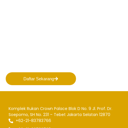
Bergabunglah bersama
PERHAPI dalam membentuk
Masa Depan Pertambangan
Indonesia!
Daftar Sekarang
Komplek Rukan Crown Palace Blok D No. 9
Jl. Prof. Dr.
Soepomo, SH No. 231 – Tebet
Jakarta Selatan 12870
+62-21-83783766