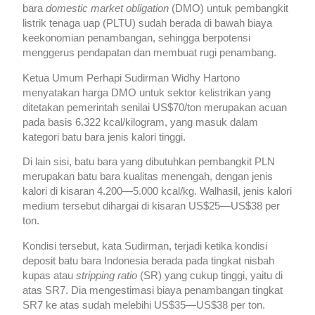
bara
domestic market obligation
(DMO) untuk pembangkit
listrik tenaga uap (PLTU) sudah berada di bawah biaya
keekonomian penambangan, sehingga berpotensi
menggerus pendapatan dan membuat rugi penambang.
Ketua Umum Perhapi Sudirman Widhy Hartono
menyatakan harga DMO untuk sektor kelistrikan yang
ditetakan pemerintah senilai US$70/ton merupakan acuan
pada basis 6.322 kcal/kilogram, yang masuk dalam
kategori batu bara jenis kalori tinggi.
Di lain sisi, batu bara yang dibutuhkan pembangkit PLN
merupakan batu bara kualitas menengah, dengan jenis
kalori di kisaran 4.200—5.000 kcal/kg. Walhasil, jenis kalori
medium tersebut dihargai di kisaran US$25—US$38 per
ton.
Kondisi tersebut, kata Sudirman, terjadi ketika kondisi
deposit batu bara Indonesia berada pada tingkat nisbah
kupas atau
stripping ratio
(SR) yang cukup tinggi, yaitu di
atas SR7. Dia mengestimasi biaya penambangan tingkat
SR7 ke atas sudah melebihi US$35—US$38 per ton.