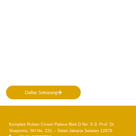
Bergabunglah bersama
PERHAPI dalam membentuk
Masa Depan Pertambangan
Indonesia!
Daftar Sekarang
Komplek Rukan Crown Palace Blok D No. 9
Jl. Prof. Dr.
Soepomo, SH No. 231 – Tebet
Jakarta Selatan 12870