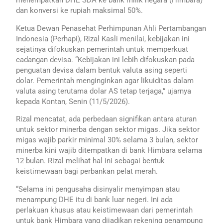
menempatkan DHE SDA ke bank milik negara (Himbara)
dan konversi ke rupiah maksimal 50%.
Ketua Dewan Penasehat Perhimpunan Ahli Pertambangan
Indonesia (Perhapi), Rizal Kasli menilai, kebijakan ini
sejatinya difokuskan pemerintah untuk memperkuat
cadangan devisa. “Kebijakan ini lebih difokuskan pada
penguatan devisa dalam bentuk valuta asing seperti
dolar. Pemerintah menginginkan agar likuiditas dalam
valuta asing terutama dolar AS tetap terjaga,” ujarnya
kepada Kontan, Senin (11/5/2026).
Rizal mencatat, ada perbedaan signifikan antara aturan
untuk sektor minerba dengan sektor migas. Jika sektor
migas wajib parkir minimal 30% selama 3 bulan, sektor
minerba kini wajib ditempatkan di bank Himbara selama
12 bulan. Rizal melihat hal ini sebagai bentuk
keistimewaan bagi perbankan pelat merah.
“Selama ini pengusaha disinyalir menyimpan atau
menampung DHE itu di bank luar negeri. Ini ada
perlakuan khusus atau keistimewaan dari pemerintah
untuk bank Himbara yang dijadikan rekening penampung