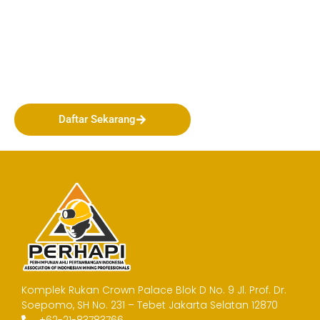
Bergabunglah bersama
PERHAPI dalam membentuk
Masa Depan Pertambangan
Indonesia!
Daftar Sekarang
Komplek Rukan Crown Palace Blok D No. 9
Jl. Prof. Dr.
Soepomo, SH No. 231 – Tebet
Jakarta Selatan 12870