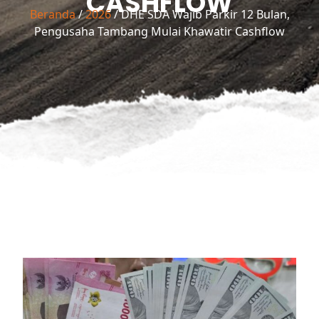
CASHFLOW
Beranda
/
2026
/ DHE SDA Wajib Parkir 12 Bulan,
Pengusaha Tambang Mulai Khawatir Cashflow