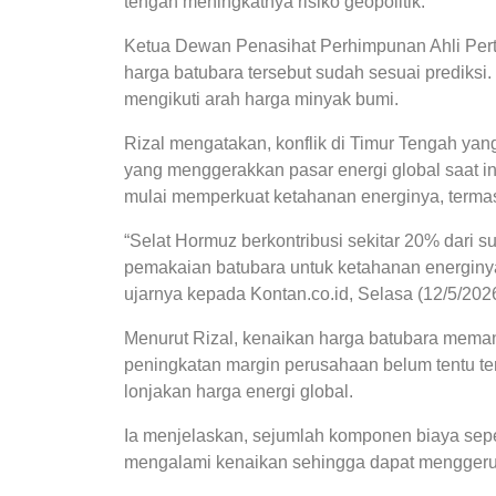
tengah meningkatnya risiko geopolitik.
Ketua Dewan Penasihat Perhimpunan Ahli Perta
harga batubara tersebut sudah sesuai prediksi
mengikuti arah harga minyak bumi.
Rizal mengatakan, konflik di Timur Tengah yan
yang menggerakkan pasar energi global saat i
mulai memperkuat ketahanan energinya, term
“Selat Hormuz berkontribusi sekitar 20% dari 
pemakaian batubara untuk ketahanan energinya,
ujarnya kepada Kontan.co.id, Selasa (12/5/2026
Menurut Rizal, kenaikan harga batubara mem
peningkatan margin perusahaan belum tentu terl
lonjakan harga energi global.
Ia menjelaskan, sejumlah komponen biaya seper
mengalami kenaikan sehingga dapat menggerus 