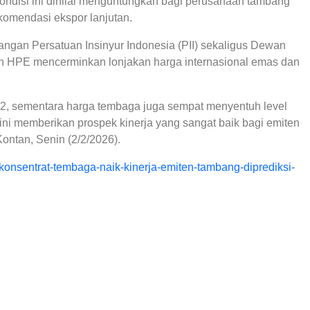
ndisi ini dinilai menguntungkan bagi perusahaan tambang
omendasi ekspor lanjutan.
ngan Persatuan Insinyur Indonesia (PII) sekaligus Dewan
kan HPE mencerminkan lonjakan harga internasional emas dan
22, sementara harga tembaga juga sempat menyentuh level
a ini memberikan prospek kinerja yang sangat baik bagi emiten
ntan, Senin (2/2/2026).
e-konsentrat-tembaga-naik-kinerja-emiten-tambang-diprediksi-