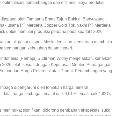
 optimalisasi penambangan dan efisiensi biaya produksi
ditopang oleh Tambang Emas Tujuh Bukit di Banyuwangi.
 anak usaha PT Merdeka Copper Gold Tbk, yakni PT Merdeka
ack untuk memulai produksi perdana pada kuartal I 2026.
ukan untuk pasar ekspor. Meski demikian, perseroan membuka
 perkembangan kebutuhan dalam negeri.
ndonesia (Perhapi) Sudirman Widhy menjelaskan, kenaikan
i 2026 telah sesuai dengan Keputusan Menteri Perdagangan
Ekspor dan Harga Referensi atas Produk Pertambangan yang
mbaga dipengaruhi oleh lonjakan harga mineral
data, harga tembaga tercatat naik 4,01%, emas naik 4,82%,
 meningkat signifikan, didorong perubahan ekspektasi suku