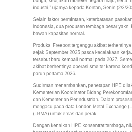
bunga, kebijakan moneter negara maju, serta m
industri,” ujarnya kepada Kontan, Senin (2/2/20
Selain faktor permintaan, keterbatasan pasok
Indonesia, dua produsen tembaga besar yakni 
bawah kapasitas normal.
Produksi Freeport terganggu akibat terhentin
sejak September 2025 pasca kecelakaan kerja
tersebut baru kembali normal pada 2027. Seme
akibat berhentinya operasi smelter karena kon
paruh pertama 2026.
Sudirman menambahkan, penetapan HPE dilakuk
Kementerian Koordinator Bidang Perekonomi
dan Kementerian Perindustrian. Dalam prose
mengacu pada data London Metal Exchange (LM
(LBMA) untuk emas dan perak.
Dengan kenaikan HPE konsentrat tembaga, nilai