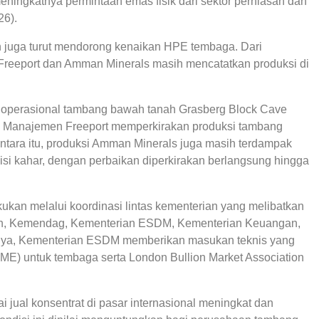
eningkatnya permintaan emas fisik dari sektor perhiasan dan
26).
an juga turut mendorong kenaikan HPE tembaga. Dari
Freeport dan Amman Minerals masih mencatatkan produksi di
ya operasional tambang bawah tanah Grasberg Block Cave
. Manajemen Freeport memperkirakan produksi tambang
ntara itu, produksi Amman Minerals juga masih terdampak
disi kahar, dengan perbaikan diperkirakan berlangsung hingga
an melalui koordinasi lintas kementerian yang melibatkan
an, Kemendag, Kementerian ESDM, Kementerian Keuangan,
snya, Kementerian ESDM memberikan masukan teknis yang
E) untuk tembaga serta London Bullion Market Association
 jual konsentrat di pasar internasional meningkat dan