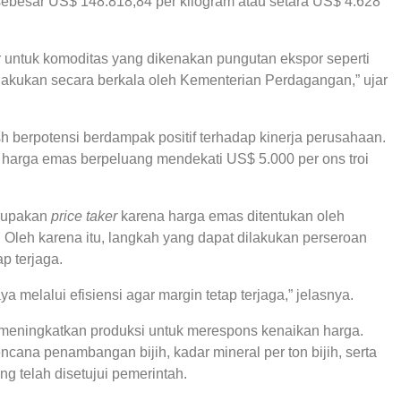
ebesar US$ 148.818,84 per kilogram atau setara US$ 4.628
r untuk komoditas yang dikenakan pungutan ekspor seperti
akukan secara berkala oleh Kementerian Perdagangan,” ujar
sh berpotensi berdampak positif terhadap kinerja perusahaan.
harga emas berpeluang mendekati US$ 5.000 per ons troi
rupakan
price taker
karena harga emas ditentukan oleh
Oleh karena itu, langkah yang dapat dilakukan perseroan
p terjaga.
 melalui efisiensi agar margin tetap terjaga,” jelasnya.
ta meningkatkan produksi untuk merespons kenaikan harga.
ncana penambangan bijih, kadar mineral per ton bijih, serta
 telah disetujui pemerintah.