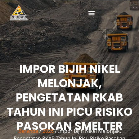
Lewati
ke
konten
IMPOR BIJIH NIKEL
MELONJAK,
PENGETATAN RKAB
TAHUN INI PICU RISIKO
PASOKAN SMELTER
Beranda
/
2026
/ Impor Bijih Nikel Melonjak,
Pengetatan RKAB Tahun Ini Picu Risiko Pasokan