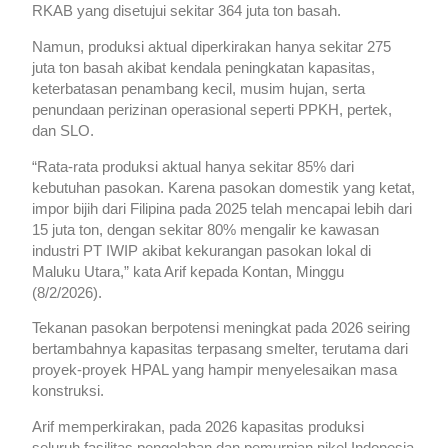
RKAB yang disetujui sekitar 364 juta ton basah.
Namun, produksi aktual diperkirakan hanya sekitar 275
juta ton basah akibat kendala peningkatan kapasitas,
keterbatasan penambang kecil, musim hujan, serta
penundaan perizinan operasional seperti PPKH, pertek,
dan SLO.
“Rata-rata produksi aktual hanya sekitar 85% dari
kebutuhan pasokan. Karena pasokan domestik yang ketat,
impor bijih dari Filipina pada 2025 telah mencapai lebih dari
15 juta ton, dengan sekitar 80% mengalir ke kawasan
industri PT IWIP akibat kekurangan pasokan lokal di
Maluku Utara,” kata Arif kepada Kontan, Minggu
(8/2/2026).
Tekanan pasokan berpotensi meningkat pada 2026 seiring
bertambahnya kapasitas terpasang smelter, terutama dari
proyek-proyek HPAL yang hampir menyelesaikan masa
konstruksi.
Arif memperkirakan, pada 2026 kapasitas produksi
seluruh fasilitas pengolahan dan pemurnian nikel Indonesia