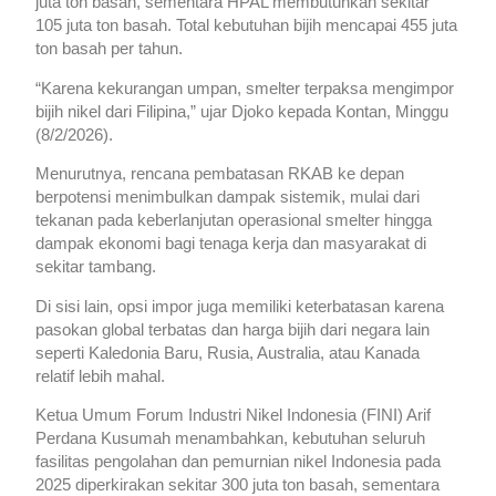
juta ton basah, sementara HPAL membutuhkan sekitar
105 juta ton basah. Total kebutuhan bijih mencapai 455 juta
ton basah per tahun.
“Karena kekurangan umpan, smelter terpaksa mengimpor
bijih nikel dari Filipina,” ujar Djoko kepada Kontan, Minggu
(8/2/2026).
Menurutnya, rencana pembatasan RKAB ke depan
berpotensi menimbulkan dampak sistemik, mulai dari
tekanan pada keberlanjutan operasional smelter hingga
dampak ekonomi bagi tenaga kerja dan masyarakat di
sekitar tambang.
Di sisi lain, opsi impor juga memiliki keterbatasan karena
pasokan global terbatas dan harga bijih dari negara lain
seperti Kaledonia Baru, Rusia, Australia, atau Kanada
relatif lebih mahal.
Ketua Umum Forum Industri Nikel Indonesia (FINI) Arif
Perdana Kusumah menambahkan, kebutuhan seluruh
fasilitas pengolahan dan pemurnian nikel Indonesia pada
2025 diperkirakan sekitar 300 juta ton basah, sementara