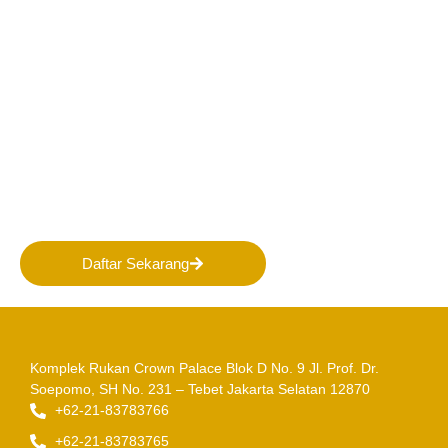
Bergabunglah bersama
PERHAPI dalam membentuk
Masa Depan Pertambangan
Indonesia!
Daftar Sekarang
Komplek Rukan Crown Palace Blok D No. 9
Jl. Prof. Dr.
Soepomo, SH No. 231 – Tebet
Jakarta Selatan 12870
+62-21-83783766
+62-21-83783765