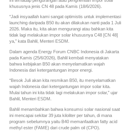
ini terhadap pengurangan atau penghentian impor solar
khususnya jenis CN 48 pada Kamis (18/6/2026).
“Jadi insyaallah kami sangat optimistis untuk implementasi
launching daripada B50 itu akan dilakukan nanti pada 1 Juli
2026. Maka itu, kita akan mengurangi atau bahkan kita
tidak lagi melakukan impor solar khususnya C48 [CN 48]
ya,” kata Bahlil, Menteri ESDM.
Dalam agenda Energy Forum CNBC Indonesia di Jakarta
pada Kamis (25/6/2026), Bahlil kembali menyatakan
bahwa kebijakan B50 akan menyelamatkan wajah
Indonesia dari ketergantungan impor energi.
“Besok Juli akan kita resmikan B50, itu menyelamatkan
wajah Indonesia dari ketergantungan impor solar kita.
Mulai tahun ini kita tidak lagi melakukan impor solar,” ujar
Bahlil, Menteri ESDM.
Bahlil menambahkan bahwa konsumsi solar nasional saat
ini mencapai sekitar 39 juta kiloliter per tahun, di mana
program sebelumnya yaitu B40 memanfaatkan fatty acid
methyl ester (FAME) dari crude palm oil (CPO).