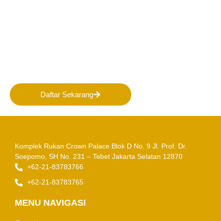
Bergabunglah bersama
PERHAPI dalam membentuk
Masa Depan Pertambangan
Indonesia!
Daftar Sekarang
Komplek Rukan Crown Palace Blok D No. 9
Jl. Prof. Dr.
Soepomo, SH No. 231 – Tebet
Jakarta Selatan 12870
+62-21-83783766
+62-21-83783765
MENU NAVIGASI