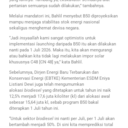
pertanian semuanya sudah dilakukan,” tambahnya.
Melalui mandatori ini, Bahlil menyebut B50 diproyeksikan
mampu menjaga stabilitas stok energi nasional
sekaligus menghemat devisa negara.
“Jadi
insyaallah
kami sangat optimistis untuk
implementasi
launching
daripada B50 itu akan dilakukan
nanti pada 1 Juli 2026. Maka itu, kita akan mengurangi
atau bahkan kita tidak lagi melakukan impor solar
khususnya C48 [CN 48] ya,” kata Bahlil.
Sebelumnya, Dirjen Energi Baru Terbarukan dan
Konservasi Energi (EBTKE) Kementerian ESDM Eniya
Listiani Dewi juga telah mengumumkan
alokasi
biodiesel
yang ditetapkan untuk tahun ini naik
12,5% menjadi 17,6 juta kiloliter (kl) dari alokasi awal
sebesar 15,64 juta kl, sebab program B50 bakal
diterapkan 1 Juli tahun ini.
“Untuk sektor
biodiesel
ini nanti per Juli, per 1 Juli akan
bertambah menjadi 50%. Di sini kita memprediksi total