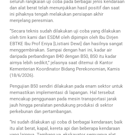
seluruh rangkaian uji coba pada berbagai jenis kendaraan
dan alat berat telah menunjukkan hasil positif dan saat
ini pihaknya tengah melakukan persiapan akhir
menjelang peresmian.
“Secara teknis sudah dilakukan uji coba yang dilakukan
oleh tim kami dari ESDM oleh dipimpin oleh Ibu Dirjen
EBTKE Ibu Prof Eniya [Listiani Dewi] dan hasilnya sangat
menggembirakan. Sampai dengan hari ini, kadar air
daripada perbandingan B40 dengan B50, B50 itu kadar
airnya lebih sedikit,” jelasnya saat ditemui di Kantor
Kementerian Koordinator Bidang Perekonomian, Kamis
(18/6/2026).
Pengujian B50 sendiri dilakukan pada enam sektor untuk
memastikan implementasi di lapangan. Hal tersebut
mencakup penggunaan pada mesin transportasi jarak
jauh hingga peralatan pendukung produksi di sektor
perkebunan dan pertambangan.
“Ini sudah dilakukan uji coba di berbagai kendaraan; baik
itu alat berat, kapal, kereta api dan beberapa kendaraan
yang lainnya. Tambang ya, ekskavator semuanya alat