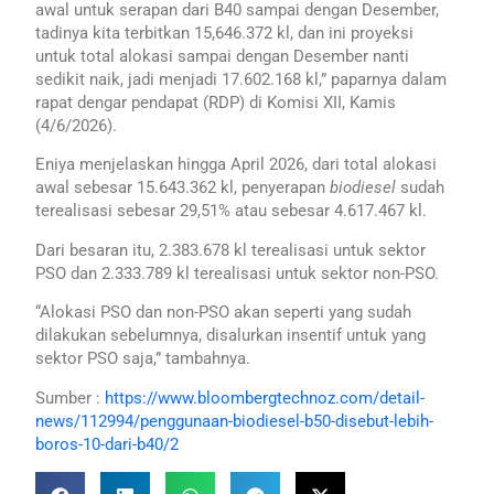
awal untuk serapan dari B40 sampai dengan Desember,
tadinya kita terbitkan 15,646.372 kl, dan ini proyeksi
untuk total alokasi sampai dengan Desember nanti
sedikit naik, jadi menjadi 17.602.168 kl,” paparnya dalam
rapat dengar pendapat (RDP) di Komisi XII, Kamis
(4/6/2026).
Eniya menjelaskan hingga April 2026, dari total alokasi
awal sebesar 15.643.362 kl, penyerapan
biodiesel
sudah
terealisasi sebesar 29,51% atau sebesar 4.617.467 kl.
Dari besaran itu, 2.383.678 kl terealisasi untuk sektor
PSO dan 2.333.789 kl terealisasi untuk sektor non-PSO.
“Alokasi PSO dan non-PSO akan seperti yang sudah
dilakukan sebelumnya, disalurkan insentif untuk yang
sektor PSO saja,” tambahnya.
Sumber :
https://www.bloombergtechnoz.com/detail-
news/112994/penggunaan-biodiesel-b50-disebut-lebih-
boros-10-dari-b40/2