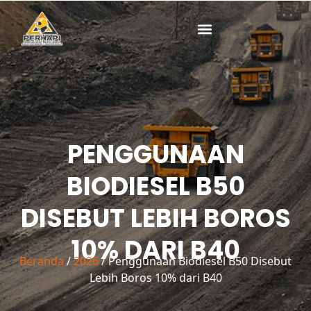
Lewati
ke
konten
PENGGUNAAN
BIODIESEL B50
DISEBUT LEBIH BOROS
10% DARI B40
Beranda
/
2026
/ Penggunaan Biodiesel B50 Disebut
Lebih Boros 10% dari B40