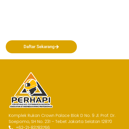
Bergabunglah bersama
PERHAPI dalam membentuk
Masa Depan Pertambangan
Indonesia!
Daftar Sekarang
Komplek Rukan Crown Palace Blok D No. 9
Jl. Prof. Dr.
Soepomo, SH No. 231 – Tebet
Jakarta Selatan 12870
+62-21-83783766