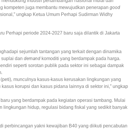
us mendukung industri pertambangan nasional mulai dari
good
ang kompeten juga membantu mewujudkan penerapan
asional,” ungkap Ketua Umum Perhapi Sudirman Widhy
 Perhapi periode 2024-2027 baru saja dilantik di Jakarta
enghadapi sejumlah tantangan yang terkait dengan dinamika
demand
a suplai dan
komoditi yang berdampak pada harga.
endiri seperti sorotan publik pada sektor ini sebagai dampak
m.
 (peti), munculnya kasus-kasus kerusakan lingkungan yang
asus korupsi dan kasus pidana lainnya di sektor ini,” ungkap
n baru yang berdampak pada kegiatan operasi tambang. Mulai
an lingkungan hidup, regulasi bidang fiskal yang sedikit banyak
adi perbincangan yakni kewajiban B40 yang diikuti pencabutan