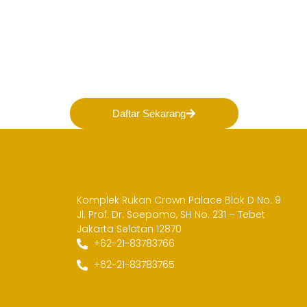
Bergabunglah bersama
membentuk Masa Dep
Pertambangan Indones
Daftar Sekarang
Komplek Rukan Crown Palace Blok D No. 9
Jl. Prof. Dr. Soepomo, SH No. 231 – Tebet
Jakarta Selatan 12870
+62-21-83783766
+62-21-83783765