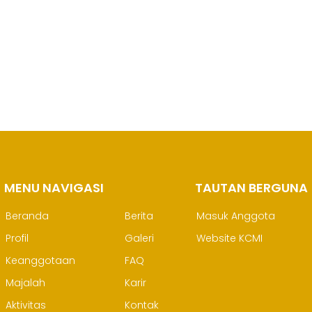
 PERHAPI dalam
an
ia!
MENU NAVIGASI
M
TAUTAN BERGUNA
Beranda
Berita
Masuk Anggota
Profil
Galeri
Website KCMI
Keanggotaan
FAQ
Majalah
Karir
Aktivitas
Kontak