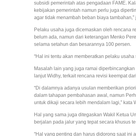
subsidi pemerintah atas pengadaan FAME. Kala
kebijakan pemerintah namun perlu juga dipert
agar tidak menambah beban biaya tambahan,” j
Pelaku usaha juga dicemaskan oleh rencana revi
belum ada, namun dari keterangan Menko Per
selama setahun dan besarannya 100 persen.
“Hal ini tentu akan memberatkan pelaku usaha 
Masalah lain yang juga ramai diperbincangkan
lanjut Widhy, terkait rencana revisi keempat da
“Di dalamnya adanya usulan memberikan priori
dalam tahapan pembahasan awal, namun Perha
untuk dikaji secara lebih mendalam lagi,” kata 
Hal yang sama juga ditegaskan Wakil Ketua Um
berjalan pada jalur yang tepat secara khusus terk
“Hal yang penting dan harus didorong saat ini a