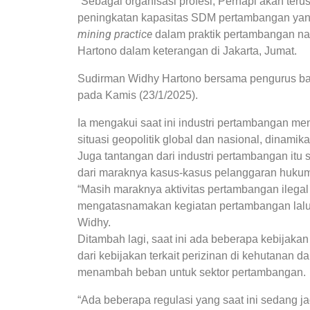
“Sebagai organisasi profesi, Perhapi akan ter
peningkatan kapasitas SDM pertambangan y
mining practice
dalam praktik pertambangan n
Hartono dalam keterangan di Jakarta, Jumat.
Sudirman Widhy Hartono bersama pengurus baru
pada Kamis (23/1/2025).
Ia mengakui saat ini industri pertambangan m
situasi geopolitik global dan nasional, dinamik
Juga tantangan dari industri pertambangan itu s
dari maraknya kasus-kasus pelanggaran huku
“Masih maraknya aktivitas pertambangan ilegal
mengatasnamakan kegiatan pertambangan lalu k
Widhy.
Ditambah lagi, saat ini ada beberapa kebijaka
dari kebijakan terkait perizinan di kehutanan d
menambah beban untuk sektor pertambangan.
“Ada beberapa regulasi yang saat ini sedang j