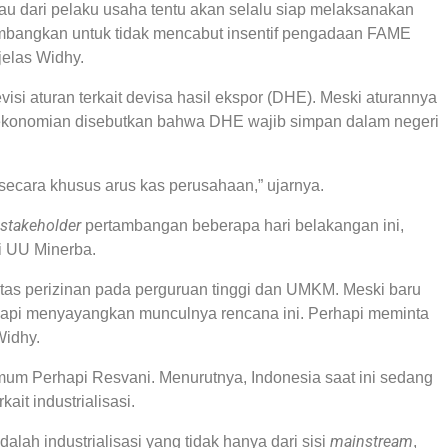
u dari pelaku usaha tentu akan selalu siap melaksanakan
imbangkan untuk tidak mencabut insentif pengadaan FAME
elas Widhy.
si aturan terkait devisa hasil ekspor (DHE). Meski aturannya
ekonomian disebutkan bahwa DHE wajib simpan dalam negeri
secara khusus arus kas perusahaan,” ujarnya.
stakeholder
pertambangan beberapa hari belakangan ini,
ri UU Minerba.
tas perizinan pada perguruan tinggi dan UMKM. Meski baru
pi menyayangkan munculnya rencana ini. Perhapi meminta
Widhy.
um Perhapi Resvani. Menurutnya, Indonesia saat ini sedang
ait industrialisasi.
mainstream
dalah industrialisasi yang tidak hanya dari sisi
,