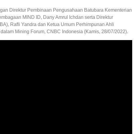
engan Direktur Pembinaan Pengusahaan Batubara Kementerian
mbagaan MIND ID, Dany Amrul Ichdan serta Direktur
A), Rafli Yandra dan Ketua Umum Perhimpunan Ahli
i dalam Mining Forum, CNBC Indonesia (Kamis, 28/07/2022).