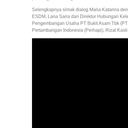
Selengkapnya simak dialog Maria Katarina d
ESDM, Lana Saria dan Direktur Hubungan Kele
Pengembangan Usaha PT Bukit Asam Tbk (PTB
Pertambangan Indonesia (Perhapi), Rizal Kasl