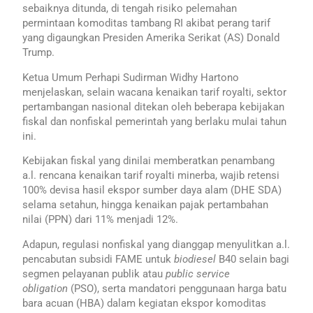
sebaiknya ditunda, di tengah risiko pelemahan
permintaan komoditas tambang RI akibat perang tarif
yang digaungkan Presiden Amerika Serikat (AS) Donald
Trump.
Ketua Umum Perhapi Sudirman Widhy Hartono
menjelaskan, selain wacana kenaikan tarif royalti, sektor
pertambangan nasional ditekan oleh beberapa kebijakan
fiskal dan nonfiskal pemerintah yang berlaku mulai tahun
ini.
Kebijakan fiskal yang dinilai memberatkan penambang
a.l. rencana kenaikan tarif royalti minerba, wajib retensi
100% devisa hasil ekspor sumber daya alam (DHE SDA)
selama setahun, hingga kenaikan pajak pertambahan
nilai (PPN) dari 11% menjadi 12%.
Adapun, regulasi nonfiskal yang dianggap menyulitkan a.l.
pencabutan subsidi FAME untuk
biodiesel
B40 selain bagi
segmen pelayanan publik atau
public service
obligation
(PSO), serta mandatori penggunaan harga batu
bara acuan (HBA) dalam kegiatan ekspor komoditas