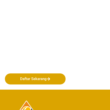
Bergabunglah bersama
PERHAPI dalam membentuk
Masa Depan Pertambangan
Indonesia!
Daftar Sekarang