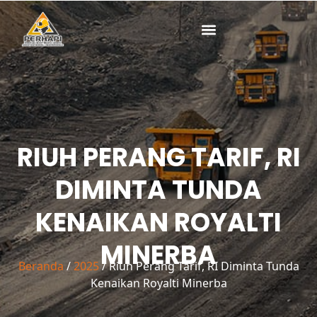
Lewati
ke
konten
RIUH PERANG TARIF, RI
DIMINTA TUNDA
KENAIKAN ROYALTI
MINERBA
Beranda
/
2025
/ Riuh Perang Tarif, RI Diminta Tunda
Kenaikan Royalti Minerba