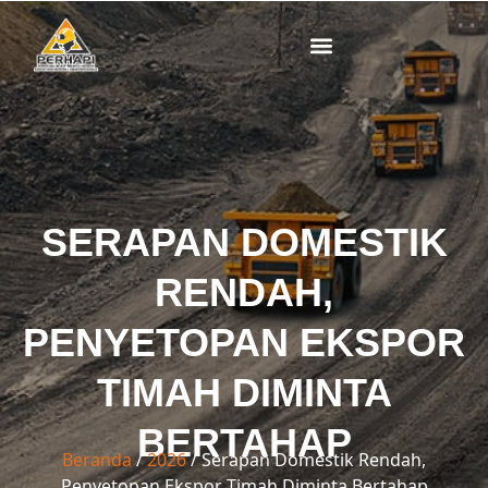
Lewati
ke
konten
SERAPAN DOMESTIK
RENDAH,
PENYETOPAN EKSPOR
TIMAH DIMINTA
BERTAHAP
Beranda
/
2026
/ Serapan Domestik Rendah,
Penyetopan Ekspor Timah Diminta Bertahap