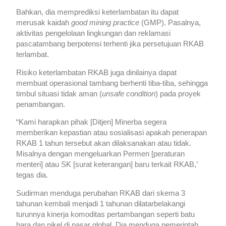
Bahkan, dia memprediksi keterlambatan itu dapat
merusak kaidah
good mining practice
(GMP). Pasalnya,
aktivitas pengelolaan lingkungan dan reklamasi
pascatambang berpotensi terhenti jika persetujuan RKAB
terlambat.
Risiko keterlambatan RKAB juga dinilainya dapat
membuat operasional tambang berhenti tiba-tiba, sehingga
timbul situasi tidak aman (
unsafe condition
) pada proyek
penambangan.
“Kami harapkan pihak [Ditjen] Minerba segera
memberikan kepastian atau sosialisasi apakah penerapan
RKAB 1 tahun tersebut akan dilaksanakan atau tidak.
Misalnya dengan mengeluarkan Permen [peraturan
menteri] atau SK [surat keterangan] baru terkait RKAB,’
tegas dia.
Sudirman menduga perubahan RKAB dari skema 3
tahunan kembali menjadi 1 tahunan dilatarbelakangi
turunnya kinerja komoditas pertambangan seperti batu
bara dan nikel di pasar global. Dia menduga pemerintah