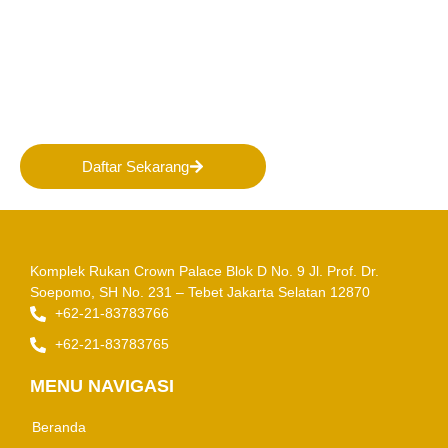
Bergabunglah bersama
PERHAPI dalam membentuk
Masa Depan Pertambangan
Indonesia!
Daftar Sekarang
Komplek Rukan Crown Palace Blok D No. 9
Jl. Prof. Dr.
Soepomo, SH No. 231 – Tebet
Jakarta Selatan 12870
+62-21-83783766
+62-21-83783765
MENU NAVIGASI
Beranda