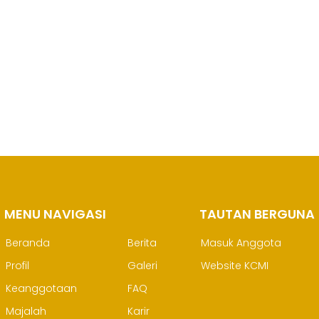
 PERHAPI dalam
an
ia!
MENU NAVIGASI
M
TAUTAN BERGUNA
Beranda
Berita
Masuk Anggota
Profil
Galeri
Website KCMI
Keanggotaan
FAQ
Majalah
Karir