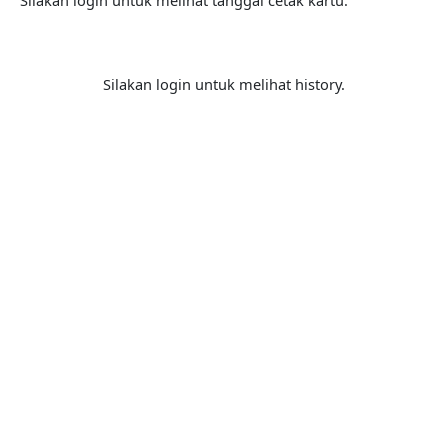
Silakan login untuk melihat tanggal cetak kartu.
Silakan login untuk melihat history.
Bergabunglah bersama
PERHAPI dalam membentuk
Masa Depan Pertambangan
Indonesia!