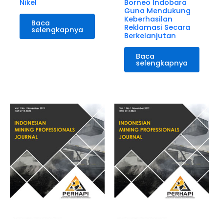
Nikel
Borneo Indobara
Guna Mendukung
Keberhasilan
Baca
Reklamasi Secara
selengkapnya
Berkelanjutan
Baca
selengkapnya