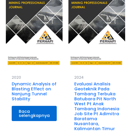
2020
2024
Dynamic Analysis of
Evaluasi Analisis
Blasting Effect on
Geoteknik Pada
Nanjung Tunnel
Tambang Terbuka
Stability
Batubara Pit North
West Pt Anak
Tambang Indonesia
Baca
Job Site Pt Adimitra
selengkapnya
Baratama
Nusantara,
Kalimantan Timur