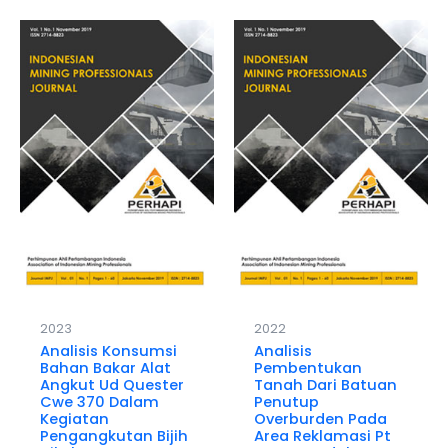
2023
2022
Analisis Konsumsi
Analisis
Bahan Bakar Alat
Pembentukan
Angkut Ud Quester
Tanah Dari Batuan
Cwe 370 Dalam
Penutup
Kegiatan
Overburden Pada
Pengangkutan Bijih
Area Reklamasi Pt