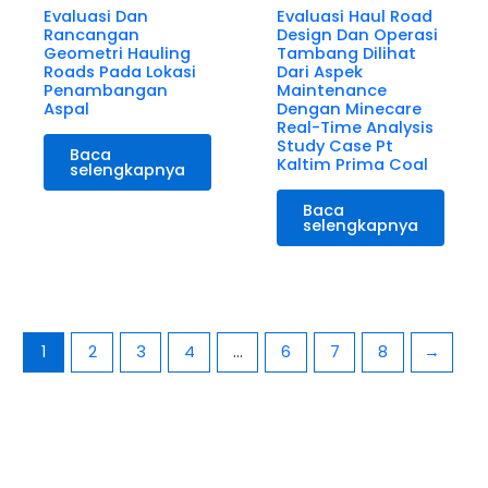
Evaluasi Dan
Evaluasi Haul Road
Rancangan
Design Dan Operasi
Geometri Hauling
Tambang Dilihat
Roads Pada Lokasi
Dari Aspek
Penambangan
Maintenance
Aspal
Dengan Minecare
Real-Time Analysis
Study Case Pt
Baca
Kaltim Prima Coal
selengkapnya
Baca
selengkapnya
1
2
3
4
…
6
7
8
→