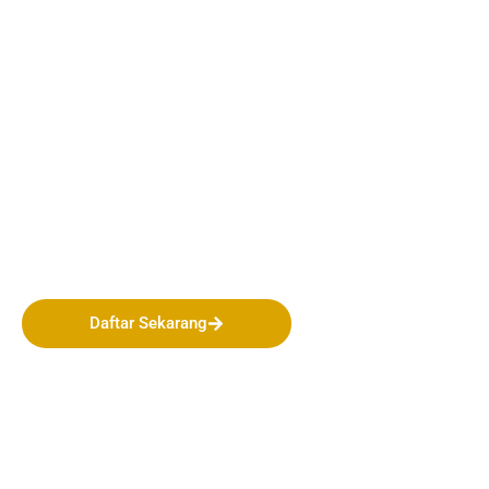
Bergabunglah bersama
PERHAPI dalam membentuk
Masa Depan Pertambangan
Indonesia!
Daftar Sekarang