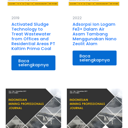
2019
2022
Activated Sludge
Adsorpsi Ion Logam
Technology to
Fe3+ Dalam Air
Treat Wastewater
Asam Tambang
from Offices and
Menggunakan Nano
Residential Areas PT
Zeolit Alam
Kaltim Prima Coal
Baca
selengkapnya
Baca
selengkapnya