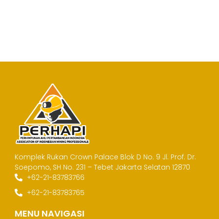
Komplek Rukan Crown Palace Blok D No. 9
Jl. Prof. Dr.
Soepomo, SH No. 231 – Tebet
Jakarta Selatan 12870
+62-21-83783766
+62-21-83783765
MENU NAVIGASI