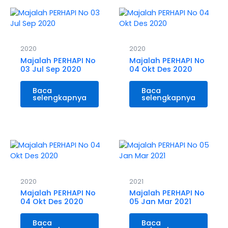
2020
2020
Majalah PERHAPI No
Majalah PERHAPI No
03 Jul Sep 2020
04 Okt Des 2020
Baca
Baca
selengkapnya
selengkapnya
2020
2021
Majalah PERHAPI No
Majalah PERHAPI No
04 Okt Des 2020
05 Jan Mar 2021
Baca
Baca