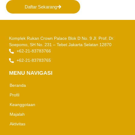
Daftar Sekarang
Komplek Rukan Crown Palace Blok D No. 9
Jl. Prof. Dr.
Soepomo, SH No. 231 – Tebet
Jakarta Selatan 12870
+62-21-83783766
+62-21-83783765
MENU NAVIGASI
Beranda
Profil
Keanggotaan
Majalah
Aktivitas